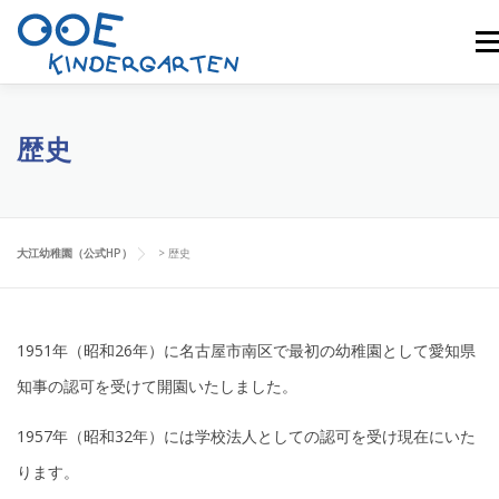
コ
メ
ン
テ
ン
園長挨拶
園概要
ひよこ組
入園について
歴史
ツ
へ
入園概要
ブログ
お問い合わせ
ス
大江幼稚園（公式HP）
>
歴史
キ
ッ
プ
1951年（昭和26年）に名古屋市南区で最初の幼稚園として愛知県
知事の認可を受けて開園いたしました。
1957年（昭和32年）には学校法人としての認可を受け現在にいた
ります。