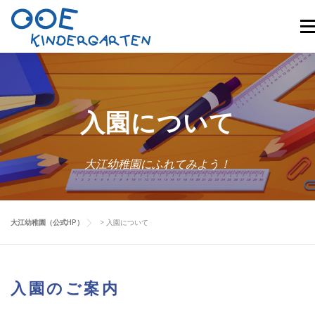
コ
メ
ン
テ
ン
園長挨拶
園概要
ひよこ組
入園について
ツ
入園について
へ
入園概要
ブログ
お問い合わせ
ス
大江幼稚園にふれてみよう！
キ
ッ
プ
大江幼稚園（公式HP）
>
入園について
入園のご案内