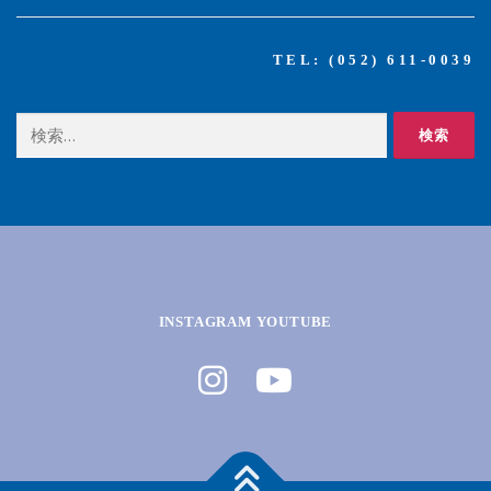
TEL: (052) 611-0039
検
索:
INSTAGRAM YOUTUBE